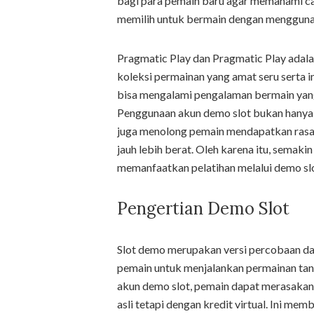
bagi para pemain baru agar memahami ca
memilih untuk bermain dengan menggunak
Pragmatic Play dan Pragmatic Play adala
koleksi permainan yang amat seru serta i
bisa mengalami pengalaman bermain yan
Penggunaan akun demo slot bukan hany
juga menolong pemain mendapatkan rasa 
jauh lebih berat. Oleh karena itu, semak
memanfaatkan pelatihan melalui demo sl
Pengertian Demo Slot
Slot demo merupakan versi percobaan d
pemain untuk menjalankan permainan tan
akun demo slot, pemain dapat merasakan
asli tetapi dengan kredit virtual. Ini me