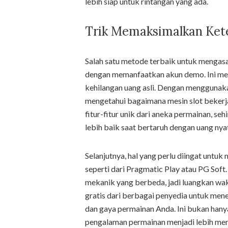
lebih siap untuk rintangan yang ada.
Trik Memaksimalkan Ket
Salah satu metode terbaik untuk mengas
dengan memanfaatkan akun demo. Ini me
kehilangan uang asli. Dengan menggunak
mengetahui bagaimana mesin slot bekerja
fitur-fitur unik dari aneka permainan,
lebih baik saat bertaruh dengan uang nya
Selanjutnya, hal yang perlu diingat untuk
seperti dari Pragmatic Play atau PG Sof
mekanik yang berbeda, jadi luangkan wak
gratis dari berbagai penyedia untuk men
dan gaya permainan Anda. Ini bukan han
pengalaman permainan menjadi lebih me