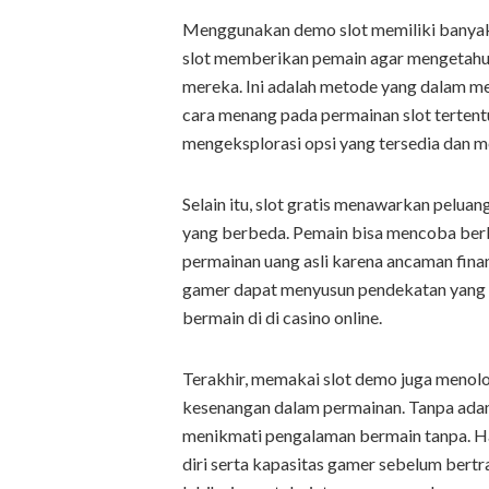
Menggunakan demo slot memiliki banyak 
slot memberikan pemain agar mengetahui
mereka. Ini adalah metode yang dalam me
cara menang pada permainan slot tertent
mengeksplorasi opsi yang tersedia dan 
Selain itu, slot gratis menawarkan pelua
yang berbeda. Pemain bisa mencoba berba
permainan uang asli karena ancaman fina
gamer dapat menyusun pendekatan yang 
bermain di di casino online.
Terakhir, memakai slot demo juga meno
kesenangan dalam permainan. Tanpa adan
menikmati pengalaman bermain tanpa. H
diri serta kapasitas gamer sebelum ber