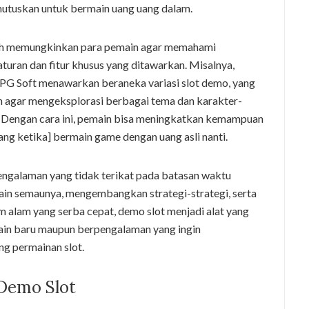
utuskan untuk bermain uang uang dalam.
alah memungkinkan para pemain agar memahami
uran dan fitur khusus yang ditawarkan. Misalnya,
PG Soft menawarkan beraneka variasi slot demo, yang
agar mengeksplorasi berbagai tema dan karakter-
 Dengan cara ini, pemain bisa meningkatkan kemampuan
 ketika] bermain game dengan uang asli nanti.
pengalaman yang tidak terikat pada batasan waktu
ain semaunya, mengembangkan strategi-strategi, serta
am alam yang serba cepat, demo slot menjadi alat yang
ain baru maupun berpengalaman yang ingin
 permainan slot.
Demo Slot