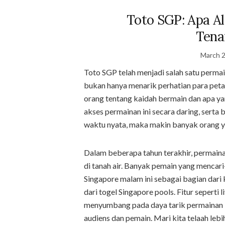
Toto SGP: Apa Al
Tenar
March 2
Toto SGP telah menjadi salah satu permai
bukan hanya menarik perhatian para peta
orang tentang kaidah bermain dan apa 
akses permainan ini secara daring, serta 
waktu nyata, maka makin banyak orang yan
Dalam beberapa tahun terakhir, permaina
di tanah air. Banyak pemain yang mencari-
Singapore malam ini sebagai bagian dari
dari togel Singapore pools. Fitur seperti
menyumbang pada daya tarik permainan in
audiens dan pemain. Mari kita telaah leb