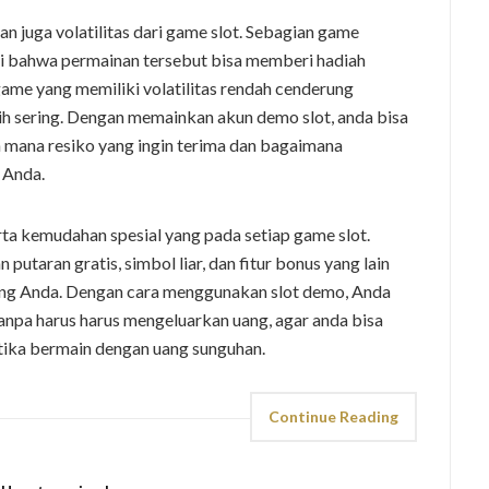
an juga volatilitas dari game slot. Sebagian game
rti bahwa permainan tersebut bisa memberi hadiah
game yang memiliki volatilitas rendah cenderung
 sering. Dengan memainkan akun demo slot, anda bisa
mana resiko yang ingin terima dan bagaimana
 Anda.
ta kemudahan spesial yang pada setiap game slot.
utaran gratis, simbol liar, dan fitur bonus yang lain
g Anda. Dengan cara menggunakan slot demo, Anda
 tanpa harus harus mengeluarkan uang, agar anda bisa
tika bermain dengan uang sunguhan.
Continue Reading