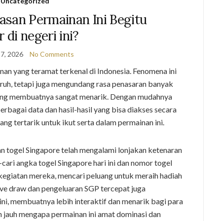
Uncategorized
asan Permainan Ini Begitu
 di negeri ini?
7, 2026
No Comments
nan yang teramat terkenal di Indonesia. Fenomena ini
ruh, tetapi juga mengundang rasa penasaran banyak
yang membuatnya sangat menarik. Dengan mudahnya
berbagai data dan hasil-hasil yang bisa diakses secara
g tertarik untuk ikut serta dalam permainan ini.
n togel Singapore telah mengalami lonjakan ketenaran
cari angka togel Singapore hari ini dan nomor togel
 kegiatan mereka, mencari peluang untuk meraih hadiah
 live draw dan pengeluaran SGP tercepat juga
i, membuatnya lebih interaktif dan menarik bagi para
ih jauh mengapa permainan ini amat dominasi dan