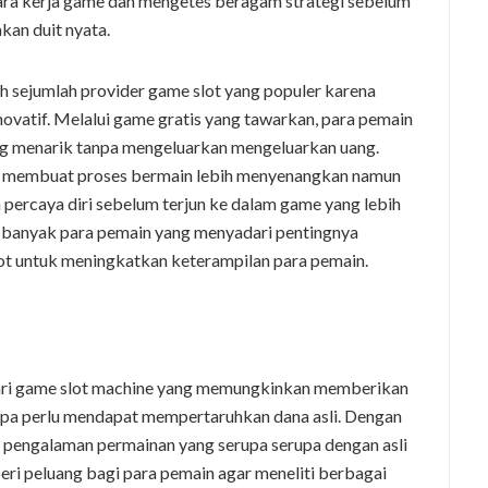
ra kerja game dan mengetes beragam strategi sebelum
an duit nyata.
h sejumlah provider game slot yang populer karena
novatif. Melalui game gratis yang tawarkan, para pemain
g menarik tanpa mengeluarkan mengeluarkan uang.
a membuat proses bermain lebih menyenangkan namun
percaya diri sebelum terjun ke dalam game yang lebih
in banyak para pemain yang menyadari pentingnya
ot untuk meningkatkan keterampilan para pemain.
ari game slot machine yang memungkinkan memberikan
pa perlu mendapat mempertaruhkan dana asli. Dengan
 pengalaman permainan yang serupa serupa dengan asli
mberi peluang bagi para pemain agar meneliti berbagai