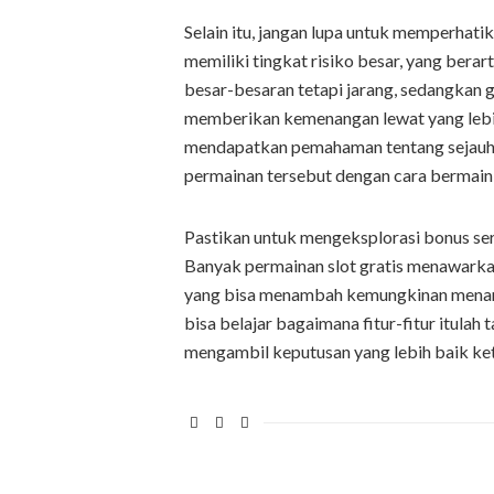
Selain itu, jangan lupa untuk memperhatik
memiliki tingkat risiko besar, yang bera
besar-besaran tetapi jarang, sedangkan 
memberikan kemenangan lewat yang lebih
mendapatkan pemahaman tentang sejauh 
permainan tersebut dengan cara bermain
Pastikan untuk mengeksplorasi bonus ser
Banyak permainan slot gratis menawarkan p
yang bisa menambah kemungkinan menan
bisa belajar bagaimana fitur-fitur itulah
mengambil keputusan yang lebih baik ke