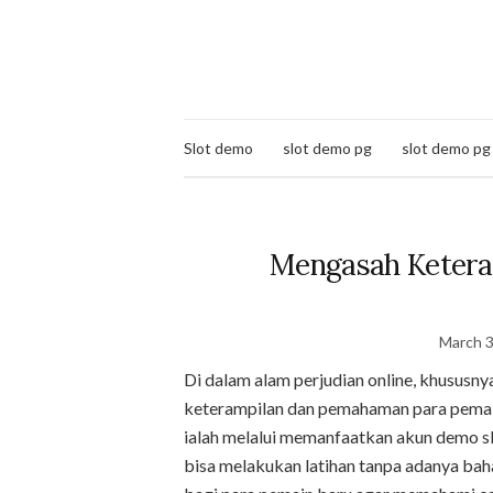
Slot demo
slot demo pg
slot demo pg
Mengasah Keteram
March 3
Di dalam alam perjudian online, khususn
keterampilan dan pemahaman para pemain
ialah melalui memanfaatkan akun demo s
bisa melakukan latihan tanpa adanya bah