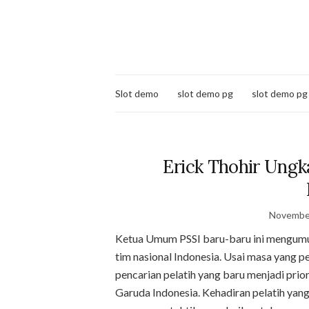
Slot demo
slot demo pg
slot demo pg
Erick Thohir Ungk
November
Ketua Umum PSSI baru-baru ini mengumu
tim nasional Indonesia. Usai masa yang pe
pencarian pelatih yang baru menjadi prio
Garuda Indonesia. Kehadiran pelatih ya