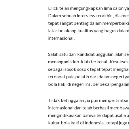
Erick telah mengungkapkan lima calon ya
Dalam sebuah interview terakhir , dia m
tepat sangat penting dalam memperbaiki 
latar belakang kualitas yang bagus dalam
internasional .
Salah satu dari kandidat unggulan ialah 
menangani klub-klub terkenal . Kesukses
sebagai sosok sosok tepat tepat menghadi
terdapat pula pelatih dari dalam negeri 
bola kaki di negeri ini , berbekal pengala
Tidak ketinggalan , ia pun mempertimban
internasional dan telah berhasil membawa
mengindikasikan bahwa terdapat usaha u
kultur bola kaki di Indonesia , tetapi ju