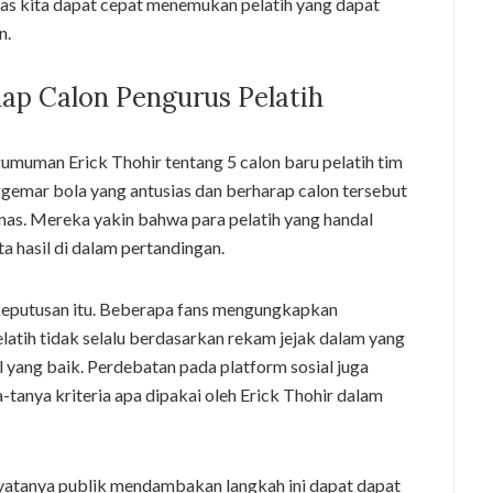
as kita dapat cepat menemukan pelatih yang dapat
n.
ap Calon Pengurus Pelatih
muman Erick Thohir tentang 5 calon baru pelatih tim
ggemar bola yang antusias dan berharap calon tersebut
nas. Mereka yakin bahwa para pelatih yang handal
 hasil di dalam pertandingan.
keputusan itu. Beberapa fans mengungkapkan
latih tidak selalu berdasarkan rekam jejak dalam yang
 yang baik. Perdebatan pada platform sosial juga
-tanya kriteria apa dipakai oleh Erick Thohir dalam
nyatanya publik mendambakan langkah ini dapat dapat