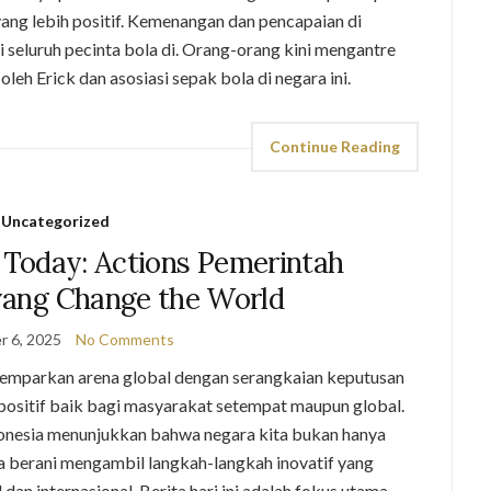
ang lebih positif. Kemenangan dan pencapaian di
 seluruh pecinta bola di. Orang-orang kini mengantre
oleh Erick dan asosiasi sepak bola di negara ini.
Continue Reading
Uncategorized
Today: Actions Pemerintah
 yang Change the World
 6, 2025
No Comments
ggemparkan arena global dengan serangkaian keputusan
positif baik bagi masyarakat setempat maupun global.
onesia menunjukkan bahwa negara kita bukan hanya
ga berani mengambil langkah-langkah inovatif yang
an internasional. Berita hari ini adalah fokus utama,