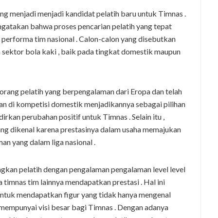
ng menjadi menjadi kandidat pelatih baru untuk Timnas .
engatakan bahwa proses pencarian pelatih yang tepat
performa tim nasional . Calon-calon yang disebutkan
 sektor bola kaki , baik pada tingkat domestik maupun
seorang pelatih yang berpengalaman dari Eropa dan telah
an di kompetisi domestik menjadikannya sebagai pilihan
rkan perubahan positif untuk Timnas . Selain itu ,
yang dikenal karena prestasinya dalam usaha memajukan
man yang dalam liga nasional .
gkan pelatih dengan pengalaman pengalaman level level
 timnas tim lainnya mendapatkan prestasi . Hal ini
ntuk mendapatkan figur yang tidak hanya mengenal
ga mempunyai visi besar bagi Timnas . Dengan adanya