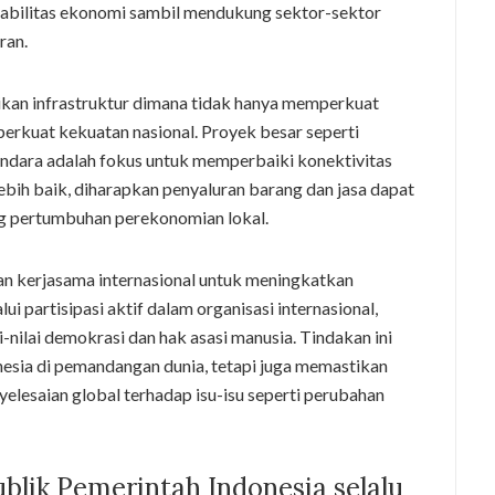
tabilitas ekonomi sambil mendukung sektor-sektor
ran.
aikan infrastruktur dimana tidak hanya memperkuat
erkuat kekuatan nasional. Proyek besar seperti
andara adalah fokus untuk memperbaiki konektivitas
lebih baik, diharapkan penyaluran barang dan jasa dapat
ung pertumbuhan perekonomian lokal.
nkan kerjasama internasional untuk meningkatkan
lui partisipasi aktif dalam organisasi internasional,
nilai demokrasi dan hak asasi manusia. Tindakan ini
sia di pemandangan dunia, tetapi juga memastikan
yelesaian global terhadap isu-isu seperti perubahan
ublik Pemerintah Indonesia selalu