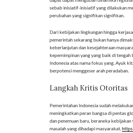
sebab inisiatif-inisiatif yang dilakukan
perubahan yang signifikan signifikan.
Dari kebijakan lingkungan hingga kerjasa
pemerintah sekarang bukan hanya dimaks
keberlanjutan dan kesejahteraan masyarak
kepemimpinan yang yang baik di tengah b
Indonesia atas nama fokus yang. Ayuk kit
berpotensi menggeser arah peradaban.
Langkah Kritis Otoritas
Pemerintahan Indonesia sudah melakukan 
meningkatkan peran bangsa di pentas gl
dan penemuan baru, beraneka kebijakan 
masalah yang dihadapi masyarakat.
https