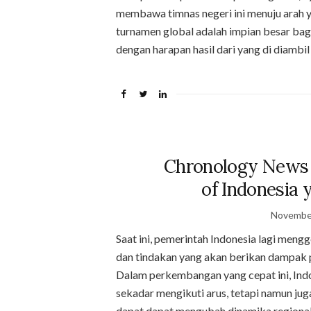
membawa timnas negeri ini menuju arah y
turnamen global adalah impian besar bagi
dengan harapan hasil dari yang di diambil 
Chronology News 
of Indonesia
November
Saat ini, pemerintah Indonesia lagi men
dan tindakan yang akan berikan dampak 
Dalam perkembangan yang cepat ini, Ind
sekadar mengikuti arus, tetapi namun ju
dapat dapat mengubah dinamika regional d