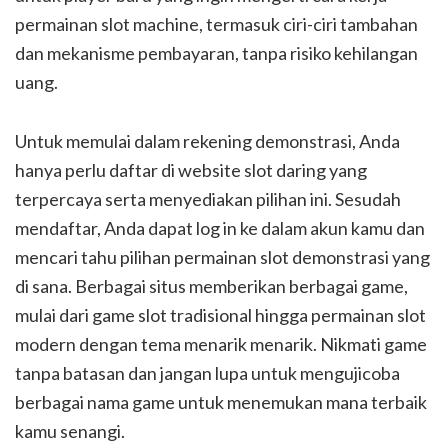
permainan slot machine, termasuk ciri-ciri tambahan
dan mekanisme pembayaran, tanpa risiko kehilangan
uang.
Untuk memulai dalam rekening demonstrasi, Anda
hanya perlu daftar di website slot daring yang
terpercaya serta menyediakan pilihan ini. Sesudah
mendaftar, Anda dapat log in ke dalam akun kamu dan
mencari tahu pilihan permainan slot demonstrasi yang
di sana. Berbagai situs memberikan berbagai game,
mulai dari game slot tradisional hingga permainan slot
modern dengan tema menarik menarik. Nikmati game
tanpa batasan dan jangan lupa untuk mengujicoba
berbagai nama game untuk menemukan mana terbaik
kamu senangi.