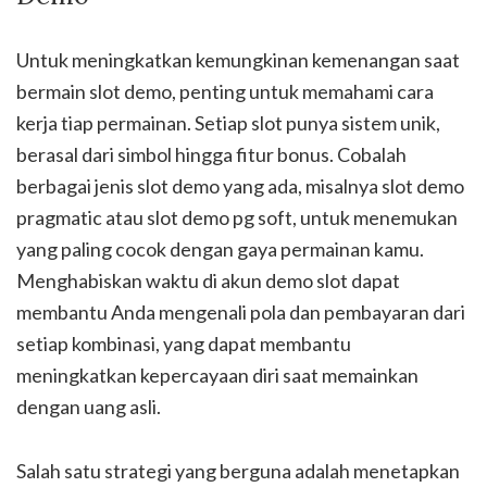
Untuk meningkatkan kemungkinan kemenangan saat
bermain slot demo, penting untuk memahami cara
kerja tiap permainan. Setiap slot punya sistem unik,
berasal dari simbol hingga fitur bonus. Cobalah
berbagai jenis slot demo yang ada, misalnya slot demo
pragmatic atau slot demo pg soft, untuk menemukan
yang paling cocok dengan gaya permainan kamu.
Menghabiskan waktu di akun demo slot dapat
membantu Anda mengenali pola dan pembayaran dari
setiap kombinasi, yang dapat membantu
meningkatkan kepercayaan diri saat memainkan
dengan uang asli.
Salah satu strategi yang berguna adalah menetapkan