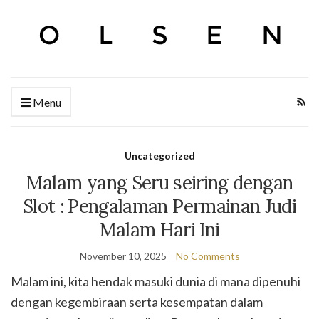
Menu
Uncategorized
Malam yang Seru seiring dengan
Slot : Pengalaman Permainan Judi
Malam Hari Ini
November 10, 2025
No Comments
Malam ini, kita hendak masuki dunia di mana dipenuhi
dengan kegembiraan serta kesempatan dalam