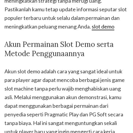
meningkatkan strategi tanpa merugi uang.
Pastikanlah kamu tetap update informasi seputar slot
populer terbaru untuk selalu dalam permainan dan
meningkatkan peluang menang Anda.
slot demo
Akun Permainan Slot Demo serta
Metode Penggunaannya
Akun slot demo adalah cara yang sangat ideal untuk
para player agar dapat mencoba berbagai jenis game
slot machine tanpa perlu wajib menghabiskan uang
asli. Melalui menggunakan akun demonstrasi, kamu
dapat menggunakan berbagai permainan dari
penyedia seperti Pragmatic Play dan PG Soft secara
tanpa biaya. Hal ini sangat menguntungkan sekali
untuk player baru yang ingin mengerti cara kerja