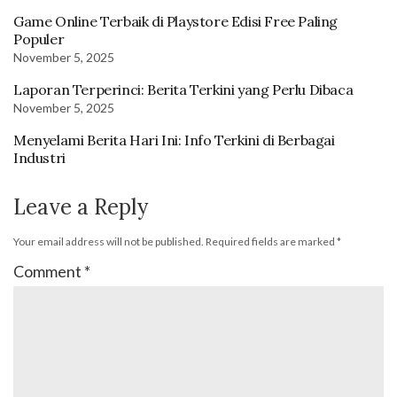
Game Online Terbaik di Playstore Edisi Free Paling
Populer
November 5, 2025
Laporan Terperinci: Berita Terkini yang Perlu Dibaca
November 5, 2025
Menyelami Berita Hari Ini: Info Terkini di Berbagai
Industri
Leave a Reply
Your email address will not be published.
Required fields are marked
*
Comment
*