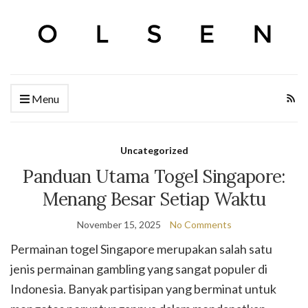
Menu
Uncategorized
Panduan Utama Togel Singapore:
Menang Besar Setiap Waktu
November 15, 2025
No Comments
Permainan togel Singapore merupakan salah satu
jenis permainan gambling yang sangat populer di
Indonesia. Banyak partisipan yang berminat untuk