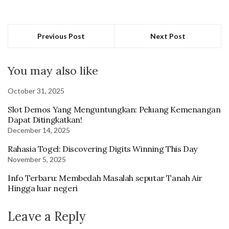
Previous Post
Next Post
You may also like
October 31, 2025
Slot Demos Yang Menguntungkan: Peluang Kemenangan
Dapat Ditingkatkan!
December 14, 2025
Rahasia Togel: Discovering Digits Winning This Day
November 5, 2025
Info Terbaru: Membedah Masalah seputar Tanah Air
Hingga luar negeri
Leave a Reply