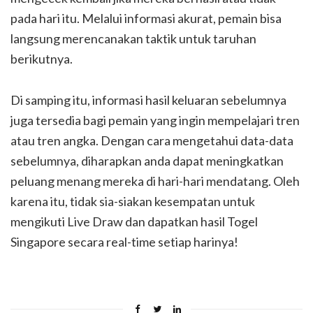
pada hari itu. Melalui informasi akurat, pemain bisa
langsung merencanakan taktik untuk taruhan
berikutnya.
Di samping itu, informasi hasil keluaran sebelumnya
juga tersedia bagi pemain yang ingin mempelajari tren
atau tren angka. Dengan cara mengetahui data-data
sebelumnya, diharapkan anda dapat meningkatkan
peluang menang mereka di hari-hari mendatang. Oleh
karena itu, tidak sia-siakan kesempatan untuk
mengikuti Live Draw dan dapatkan hasil Togel
Singapore secara real-time setiap harinya!