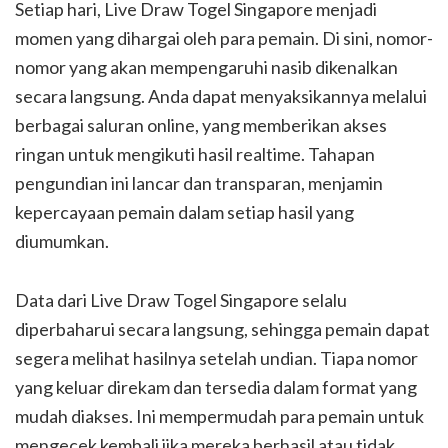
Setiap hari, Live Draw Togel Singapore menjadi
momen yang dihargai oleh para pemain. Di sini, nomor-
nomor yang akan mempengaruhi nasib dikenalkan
secara langsung. Anda dapat menyaksikannya melalui
berbagai saluran online, yang memberikan akses
ringan untuk mengikuti hasil realtime. Tahapan
pengundian ini lancar dan transparan, menjamin
kepercayaan pemain dalam setiap hasil yang
diumumkan.
Data dari Live Draw Togel Singapore selalu
diperbaharui secara langsung, sehingga pemain dapat
segera melihat hasilnya setelah undian. Tiapa nomor
yang keluar direkam dan tersedia dalam format yang
mudah diakses. Ini mempermudah para pemain untuk
mengecek kembali jika mereka berhasil atau tidak